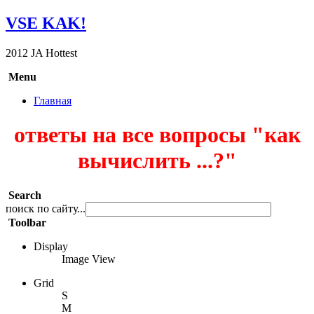
VSE KAK!
2012 JA Hottest
Menu
Главная
ответы на все вопросы "как
вычислить ...?"
Search
поиск по сайту...
Toolbar
Display
Image View
Grid
S
M