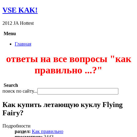
VSE KAK!
2012 JA Hottest
Menu
Главная
ответы на все вопросы "как
правильно ...?"
Search
поиск по сайту...
Как купить летающую куклу Flying
Fairy?
Подробности
раздел:
Как правильно
просмотров:
3443