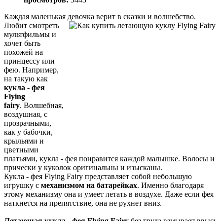
Каждая маленькая девочка верит в сказки и волшебство.
Любит смотреть
мультфильмы и
хочет быть
похожей на
принцессу или
фею. Например,
на такую как
кукла - фея
Flying
fairy
. Волшебная,
воздушная, с
прозрачными,
как у бабочки,
крыльями и
цветными
платьями, кукла - фея понравится каждой малышке. Волосы и
прически у куколок оригинальны и изысканы.
Кукла - фея Flying Fairy представляет собой небольшую
игрушку с
механизмом на батарейках
. Именно благодаря
этому механизму она и умеет летать в воздухе. Даже если фея
наткнется на препятствие, она не рухнет вниз.
Летающая кукла - фея Flying Fairy
без труда взмывает ввысь