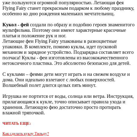
уже пользуются огромной популярностью. Летающая фея
Flying Fairy станет прекрасным подарком к любому празднику,
особенно ко дню рождения маленьких мечтательниц.
Кукол - фей
создали по образу и подобию героев знаменитого
мультфильма. Поэтому они имеют характерные красочные
платья и положение рук и ног.
Летающие феи Flying Fairy упакованы в разноцветные
упаковки. В комплекте, помимо куклы, идет пусковой
механизм и зарядное устройство. Подзарядка составляет всего
полчаса! Куклы - феи изготовлены из высококачественного
нетоксичного пластика. Это абсолютно безопасно для детей.
С куклами – феями дети могут играть и на свежем воздухе и
дома. Они идеально взлетают с любых поверхностей.
Волшебный полет длится целых пять минут.
Игрушка не портится от воды, солнца или ветра. Инструкция,
прилагающаяся к кукле, точно описывает правила ухода и
хранения. Летающую фею достаточно просто протирать
влажной тряпочкой.
ЧИТАТЬ ЕЩЕ:
Как сделать куклу Тильду?