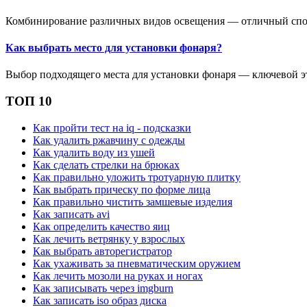
Комбинирование различных видов освещения — отличный спосо
Как выбрать место для установки фонаря?
Выбор подходящего места для установки фонаря — ключевой эт
ТОП 10
Как пройти тест на iq - подсказки
Как удалить ржавчину с одежды
Как удалить воду из ушей
Как сделать стрелки на брюках
Как правильно уложить тротуарную плитку
Как выбрать прическу по форме лица
Как правильно чистить замшевые изделия
Как записать avi
Как определить качество яиц
Как лечить ветрянку у взрослых
Как выбрать авторегистратор
Как ухаживать за пневматическим оружием
Как лечить мозоли на руках и ногах
Как записывать через imgburn
Как записать iso образ диска