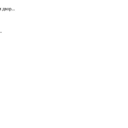
двор...
.