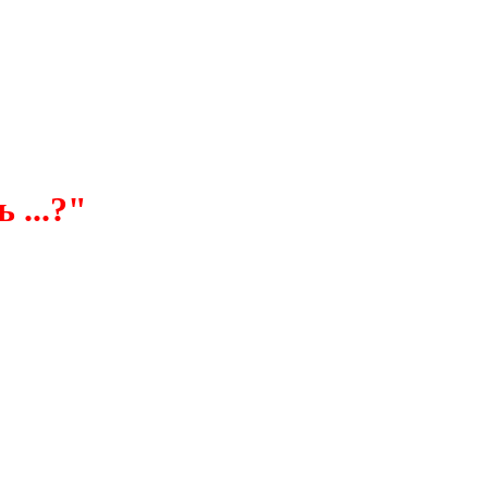
 ...?"