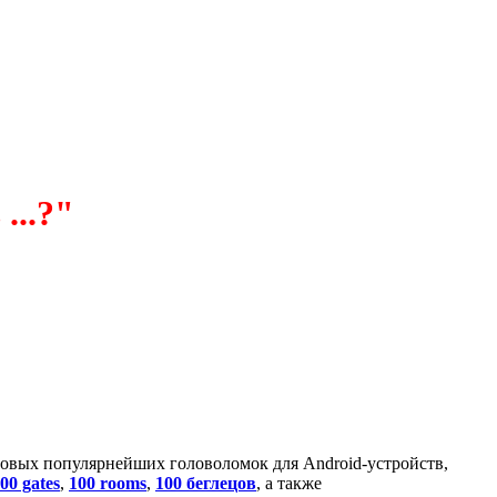
...?"
 новых популярнейших головоломок для Android-устройств,
00 gates
,
100 rooms
,
100 беглецов
, а также