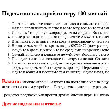
Подсказки как пройти игру
100 миссий
Сначало в комнате поверните направо и снимите с коробок
Далее направляйтесь налево к вертолёту, возьмите там ём
Используйте тряпку с хлороформом на солдата. Возьмите
После ракет идите направо и поднимите AK47, затем сле
В записке прочитайте часть кода, а недостающую часть н
Введите код, чтобы открыть дверь: 99722472 (номер солда
Войдите в дверь и кликните по среднему шкафчику. Испол
Ступайте налево и кликните по учёному. Возьмите у нег
Пройдите налево и поставьте канистру на полки. Согласн
Перетяните на канистру c4, потом идите к машине и отк
аккумулятором, чтобы получить провода. Перетащите про
Идите к бочкам и поставьте там канистру. Идите назад, по
Важно:
многие игроки жалуются на постоянно мелькающую
интернет на своем устройстве. Без доступа к интернету реклама
Требуются подсказки как пройти другие миссии игры 100 miss
Другие подсказки и ответы: