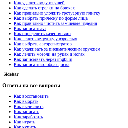
Как удалить воду из ушей
Как сделать стрелки на брюках
Как правильно уложить тротуарную плитку
Как выбрать прическу по форме лица
Как правильно чистить замшевые изделия
Как записать avi
Как определить качество яиц
Как лечить ветрянку у взрослых
Как выбрать авторегистратор
Как ухаживать за пневматическим оружием
Как лечить мозоли на руках и ногах
Как записывать через imgburn
Как записать iso образ диска
Sidebar
Ответы на все вопросы
Как восстановить
Как выбрать
Как вычислить
Как записать
Как заработать
Как играть
Как купить