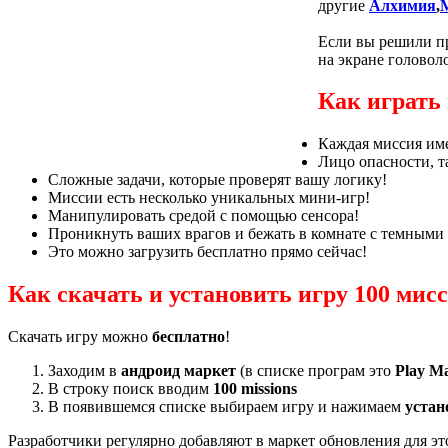
другие
Алхимия
,
Если вы решили
п
на экране
головол
Как играть 
Каждая миссия им
Лицо
опасности,
т
Сложные задачи
, которые проверят
вашу логику
!
Миссии
есть
несколько уникальных
мини-игр
!
Манипулировать
средой
с помощью сенсора
!
Проникнуть
ваших врагов
и бежать
в комнате с
темными
Это
можно загрузить бесплатно
прямо сейчас!
Как скачать и установить игру 100 мисс
Скачать игру можно
бесплатно
!
Заходим в
андроид
маркет
(в списке програм это
Play М
В строку поиск вводим
100 missions
В появившемся списке выбираем игру и нажимаем
устан
Разработчики регулярно добавляют в маркет обновления для э