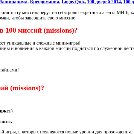
Машинариум,
Брендомания,
Logos Quiz
,
100 дверей 2014
,
100 
ринять эту
миссию
берут на себя
роль
секретного агента
МИ-6
, 
омки, чтобы
завершить свою миссию
.
в 100 миссий (missions)?
еет
уникальные и
сложные
мини-игры!
айны
и волнения
в каждой миссии
подняться
по служебной лест
тайнами
!
ий (missions)?
аркет
).
овить
.
той игры, в которых появляются новые уровни для прохождения.