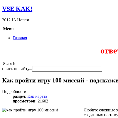
VSE KAK!
2012 JA Hottest
Menu
Главная
отве
Search
поиск по сайту...
Как пройти игру 100 миссий - подсказк
Подробности
раздел:
Как играть
просмотров:
21602
Любите
с
ложные з
созданных по тому