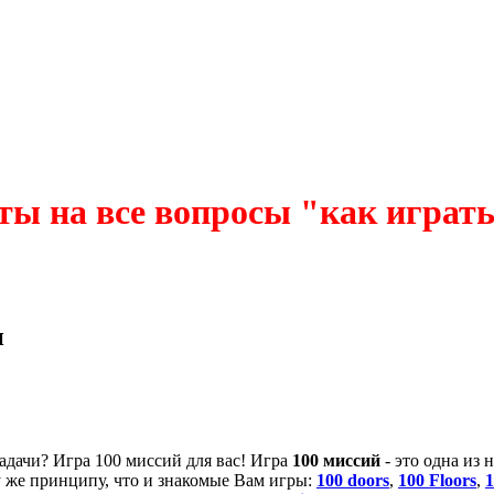
ты на все вопросы "как играть 
и
адачи
?
Игра 100 миссий
для
вас!
Игра
100 миссий
- это одна из
 же принципу, что и знакомые Вам игры:
100 doors
,
100 Floors
,
1