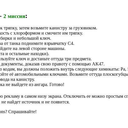
 -
:
2 миссия
 тряпку, затем возьмите канистру за грузовиком.
кость с хлороформом и смочите им тряпку.
 бирки и небольшой ключ.
ва от танка поднимите взрывчатку C4.
айдите на левой стороне машины.
та и остальные находки).
ьзуйте ключ и достаньте оттуда три предмета.
о документы, доказав свою правоту с помощью AK47.
о кодам, вы должны положить внутрь следующие химикаты: Pa, S
ройте её автомобильными ключами. Возьмите оттуда плоскогубцы
вода на канистру.
ка не выйдете из ангара. Готово!
 рекламу в самом низу экрана. Отключить ее можно простым сп
 не найдет источник и не появится.
ions? Спрашивайте!