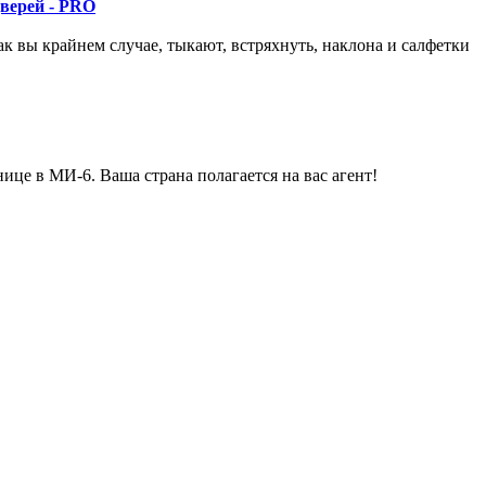
дверей - PRO
как вы
крайнем случае,
тыкают
, встряхнуть
, наклона и
салфетки
нице в
МИ-6.
Ваша страна
полагается
на вас
агент
!