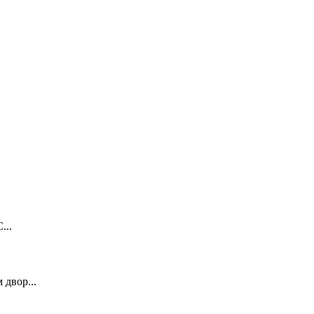
...
двор...